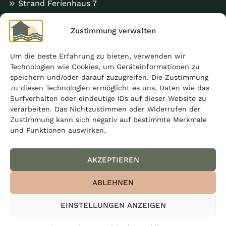
Strand Ferienhaus 7
Sauna A
Zustimmung verwalten
Sauna B
Sauna C
Um die beste Erfahrung zu bieten, verwenden wir
Technologien wie Cookies, um Geräteinformationen zu
speichern und/oder darauf zuzugreifen. Die Zustimmung
zu diesen Technologien ermöglicht es uns, Daten wie das
Informationen
Surfverhalten oder eindeutige IDs auf dieser Website zu
verarbeiten. Das Nichtzustimmen oder Widerrufen der
Mietbedingungen
Zustimmung kann sich negativ auf bestimmte Merkmale
Datenschutzerklärung
und Funktionen auswirken.
Kontakt
AKZEPTIEREN
ABLEHNEN
EINSTELLUNGEN ANZEIGEN
© 2026 Feriendorf Anttoora